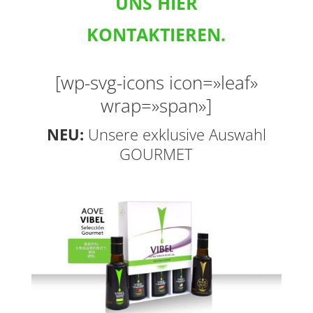
UNS HIER
KONTAKTIEREN.
[wp-svg-icons icon=»leaf»
wrap=»span»]
NEU:
Unsere exklusive Auswahl
GOURMET