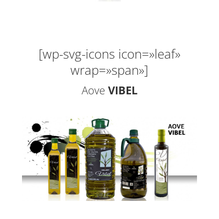
[wp-svg-icons icon=»leaf»
wrap=»span»]
Aove
VIBEL