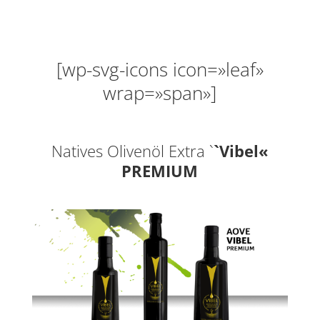
[wp-svg-icons icon=»leaf»
wrap=»span»]
Natives Olivenöl Extra `
`Vibel«
PREMIUM