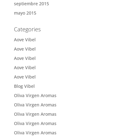
septiembre 2015
mayo 2015
Categories
Aove Vibel
Aove Vibel
Aove Vibel
Aove Vibel
Aove Vibel
Blog Vibel
Oliva Virgen Aromas
Oliva Virgen Aromas
Oliva Virgen Aromas
Oliva Virgen Aromas
Oliva Virgen Aromas