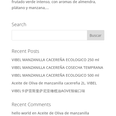
frutado verde intenso, con aromas de almendra,
plátano y manzana,...
Search
Recent Posts
VIBEL MANZANILLA CACEREÑA ECOLOGICO 250 ml
VIBEL MANZANILLA CACEREÑA COSECHA TEMPRANA
VIBEL MANZANILLA CACEREÑA ECOLOGICO 500 ml
Aceite de Oliva de manzanilla cacereña 2L. VIBEL
VIBEL卡萨雷斯曼萨尼亚橄榄油AOVE辣椒口味
Recent Comments
hello world
en
Aceite de Oliva de manzanilla