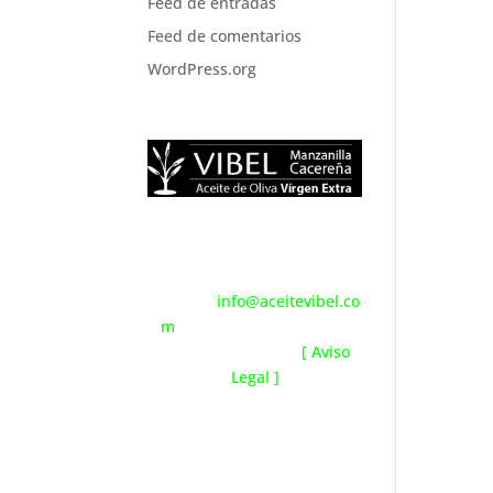
Feed de entradas
Feed de comentarios
WordPress.org
OleumViejo, s.l.|CCV-11.5,
Pol. 15, Parc. 1 10664
Mohedas de Granadilla,
Cáceres|
info@aceitevibel.co
m
|Tlf.(+34) 606 08 24 97 /
(+34) 927 18 19 63
[ Aviso
Legal ]