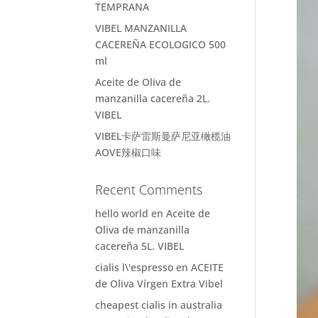
TEMPRANA
VIBEL MANZANILLA
CACEREÑA ECOLOGICO 500
ml
Aceite de Oliva de
manzanilla cacereña 2L.
VIBEL
VIBEL卡萨雷斯曼萨尼亚橄榄油
AOVE辣椒口味
Recent Comments
hello world
en
Aceite de
Oliva de manzanilla
cacereña 5L. VIBEL
cialis l\'espresso
en
ACEITE
de Oliva Vírgen Extra Vibel
cheapest cialis in australia