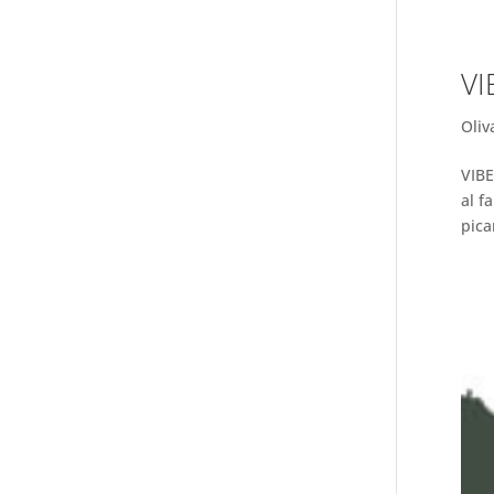
VI
Oliv
VIB
al f
pica