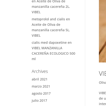
en
Aceite de Oliva de
manzanilla cacereña 2L.
VIBEL
metoprolol and cialis
en
Aceite de Oliva de
manzanilla cacereña 5L.
VIBEL
cialis med dapoxetine
en
VIBEL MANZANILLA
CACEREÑA ECOLOGICO 500
ml
Archives
VI
abril 2021
Oliv
marzo 2021
VIB
agosto 2017
de u
julio 2017
inte