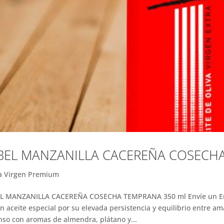
BEL MANZANILLA CACEREÑA COSECH
a Virgen Premium
EL MANZANILLA CACEREÑA COSECHA TEMPRANA 350 ml Envíe un Ema
n aceite especial por su elevada persistencia y equilibrio entre a
nso con aromas de almendra, plátano y...