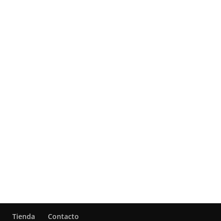
Tienda
Contacto