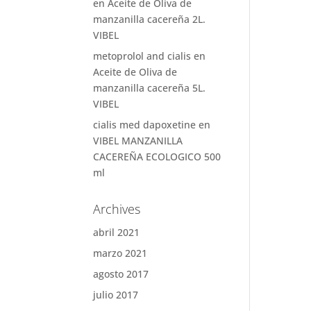
en
Aceite de Oliva de
manzanilla cacereña 2L.
VIBEL
metoprolol and cialis
en
Aceite de Oliva de
manzanilla cacereña 5L.
VIBEL
cialis med dapoxetine
en
VIBEL MANZANILLA
CACEREÑA ECOLOGICO 500
ml
Archives
abril 2021
marzo 2021
agosto 2017
julio 2017