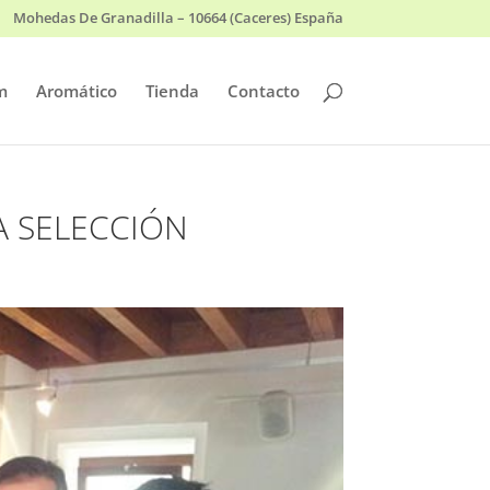
Mohedas De Granadilla – 10664 (Caceres) España
m
Aromático
Tienda
Contacto
A SELECCIÓN