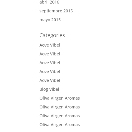
abril 2016
septiembre 2015
mayo 2015
Categories
Aove Vibel
Aove Vibel
Aove Vibel
Aove Vibel
Aove Vibel
Blog Vibel
Oliva Virgen Aromas
Oliva Virgen Aromas
Oliva Virgen Aromas
Oliva Virgen Aromas