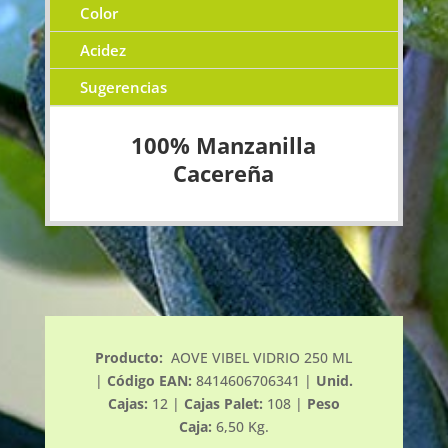
Color
Acidez
Sugerencias
100% Manzanilla
Cacereña
Producto:
AOVE VIBEL VIDRIO 250 ML
|
Código EAN:
8414606706341 |
Unid.
Cajas:
12 |
Cajas Palet:
108 |
Peso
Caja:
6,50 Kg.