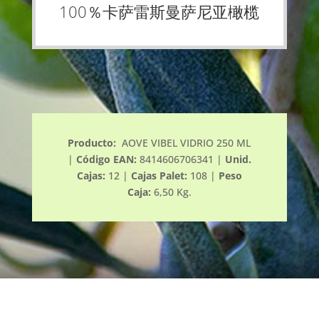
100％卡萨雷斯曼萨尼亚橄榄
Producto:
AOVE VIBEL VIDRIO 250 ML
|
Código EAN:
8414606706341 |
Unid.
Cajas:
12 |
Cajas Palet:
108 |
Peso
Caja:
6,50 Kg.