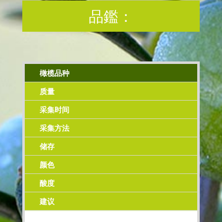
品鑑：
橄榄品种
质量
采集时间
采集方法
储存
颜色
酸度
建议